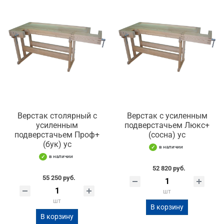
Верстак столярный с
Верстак с усиленным
усиленным
подверстачьем Люкс+
подверстачьем Проф+
(сосна) ус
(бук) ус
в наличии
в наличии
52 820 руб.
55 250 руб.
шт
шт
В корзину
В корзину