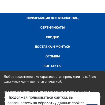
ИНФОРМАЦИЯ ДЛЯ ФИЗ/ЮР.ЛИЦ
СЕРТИФИКАТЫ
СКИДКИ
ДОСТАВКА И МОНТАЖ
ОТЗЫВЫ
КОНТАКТЫ
Любое несоответствие характеристик продукции на сайте с
фактическими – является опечаткой.
Вся информация на сайте kazan.zavod-metakon.ru носит
Продолжая пользоваться сайтом, вы
исключительно ознакомительный и справочный характер и ни
при каких условиях не является публичной офертой. Всю
соглашаетесь на обработку данных cookies