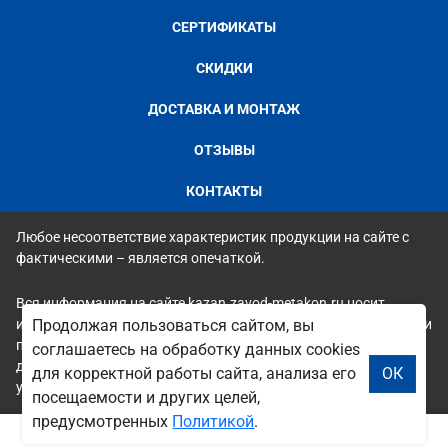
СЕРТИФИКАТЫ
СКИДКИ
ДОСТАВКА И МОНТАЖ
ОТЗЫВЫ
КОНТАКТЫ
Любое несоответствие характеристик продукции на сайте с
фактическими – является опечаткой.
Вся информация на сайте kazan.zavod-metakon.ru носит
исключительно ознакомительный и справочный характер и ни
Продолжая пользоваться сайтом, вы
при каких условиях не является публичной офертой. Всю
соглашаетесь на обработку данных cookies
дополнительную информацию можно узнать по телефонам
для корректной работы сайта, анализа его
ОК
указанным на сайте.
посещаемости и других целей,
предусмотренных
Политикой
.