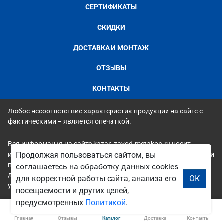
СЕРТИФИКАТЫ
СКИДКИ
ДОСТАВКА И МОНТАЖ
ОТЗЫВЫ
КОНТАКТЫ
Любое несоответствие характеристик продукции на сайте с
фактическими – является опечаткой.
Вся информация на сайте kazan.zavod-metakon.ru носит
Продолжая пользоваться сайтом, вы
исключительно ознакомительный и справочный характер и ни
при каких условиях не является публичной офертой. Всю
соглашаетесь на обработку данных cookies
дополнительную информацию можно узнать по телефонам
для корректной работы сайта, анализа его
ОК
указанным на сайте.
посещаемости и других целей,
предусмотренных
Политикой
.
Главная
Отзывы
Каталог
Доставка
Контакты