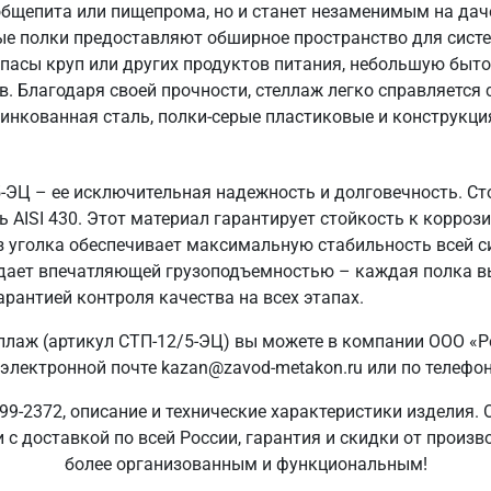
общепита или пищепрома, но и станет незаменимым на даче
ые полки предоставляют обширное пространство для систе
пасы круп или других продуктов питания, небольшую быто
в. Благодаря своей прочности, стеллаж легко справляется
цинкованная сталь, полки-серые пластиковые и конструкция
5-ЭЦ – ее исключительная надежность и долговечность. Ст
AISI 430. Этот материал гарантирует стойкость к коррози
з уголка обеспечивает максимальную стабильность всей 
ладает впечатляющей грузоподъемностью – каждая полка в
арантией контроля качества на всех этапах.
ллаж (артикул СТП-12/5-ЭЦ) вы можете в компании ООО «Р
электронной почте kazan@zavod-metakon.ru или по телефо
9-2372, описание и технические характеристики изделия. 
 с доставкой по всей России, гарантия и скидки от произв
более организованным и функциональным!