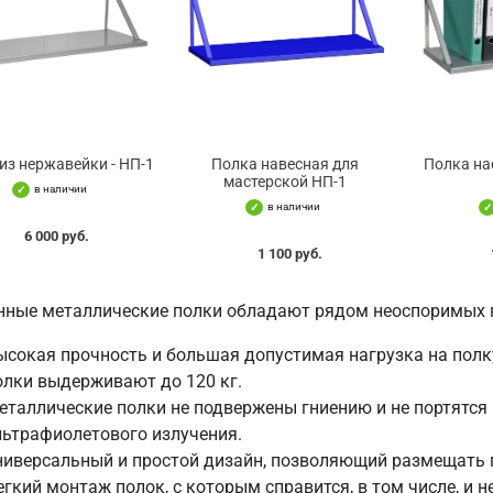
из нержавейки - НП-1
Полка навесная для
Полка на
мастерской НП-1
в наличии
в наличии
6 000 руб.
1 100 руб.
нные металлические полки обладают рядом неоспоримых 
ысокая прочность и большая допустимая нагрузка на полк
олки выдерживают до 120 кг.
еталлические полки не подвержены гниению и не портятся 
льтрафиолетового излучения.
ниверсальный и простой дизайн, позволяющий размещать 
егкий монтаж полок, с которым справится, в том числе, и н