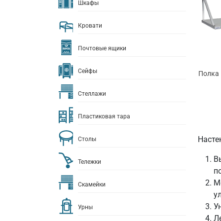
Шкафы
Кровати
Почтовые ящики
Сейфы
Полка 
Стеллажи
Пластиковая тара
Насте
Столы
В
Тележки
п
М
Скамейки
у
У
Урны
Л