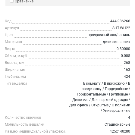
Сравнение
Код
444-986266
Артикул
SHT-WH22
Цвет
прозрачный лак/ваниль
Материал
дерево/пластик
Вес, кг
0.80000
Объем, м.куб
0.005
Высота, мм
268
Ширина, мм
163
Глубина, мм
424
Тип вешалки
В комнату / В прихожую / В
раздевалку / Гардеробные /
Горизонтальные / Групповые /
Дешевые / Для верхней одежды /
Для офиса / Открытые / С полками
/ Универсальные
Количество крючков
4
Мобильность вешалки
Стационарные
Размер индивидуальной упаковки,
425x140x80