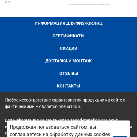
мм
ИНФОРМАЦИЯ ДЛЯ ФИЗ/ЮР.ЛИЦ
СЕРТИФИКАТЫ
СКИДКИ
ДОСТАВКА И МОНТАЖ
ОТЗЫВЫ
КОНТАКТЫ
Любое несоответствие характеристик продукции на сайте с
фактическими – является опечаткой.
Вся информация на сайте kazan.zavod-metakon.ru носит
исключительно ознакомительный и справочный характер и ни
Продолжая пользоваться сайтом, вы
при каких условиях не является публичной офертой. Всю
соглашаетесь на обработку данных cookies