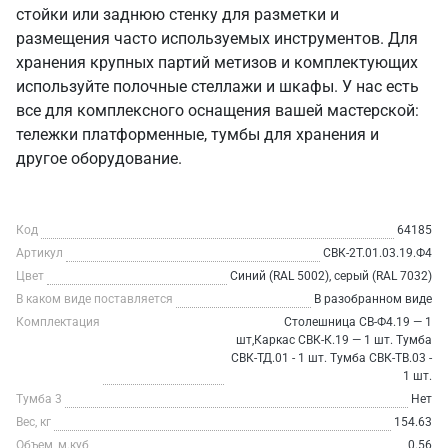
стойки или заднюю стенку для разметки и
размещения часто используемых инструментов. Для
хранения крупных партий метизов и комплектующих
используйте полочные стеллажи и шкафы. У нас есть
все для комплексного оснащения вашей мастерской:
тележки платформенные, тумбы для хранения и
другое оборудование.
Код
64185
Артикул
СВК-2Т.01.03.19.Ф4
Цвет
Синий (RAL 5002), серый (RAL 7032)
В каком виде поставляется
В разобранном виде
Комплектация
Столешница СВ-Ф4.19 — 1
шт,Каркас СВК-К.19 — 1 шт. Тумба
СВК-ТД.01 - 1 шт. Тумба СВК-ТВ.03 -
1 шт.
Тумба 3
Нет
Вес, кг
154.63
Объем, м.куб
0.56