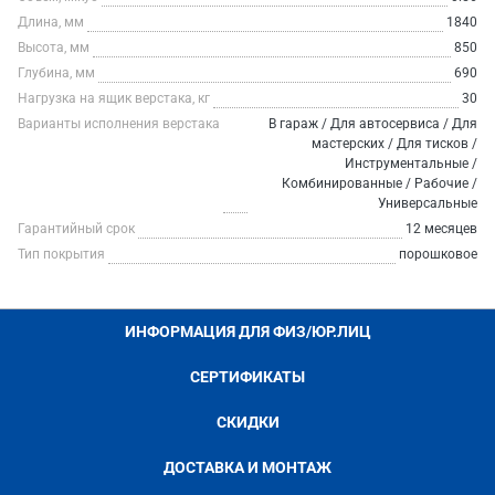
Длина, мм
1840
Высота, мм
850
Глубина, мм
690
Нагрузка на ящик верстака, кг
30
Варианты исполнения верстака
В гараж / Для автосервиса / Для
мастерских / Для тисков /
Инструментальные /
Комбинированные / Рабочие /
Универсальные
Гарантийный срок
12 месяцев
Тип покрытия
порошковое
ИНФОРМАЦИЯ ДЛЯ ФИЗ/ЮР.ЛИЦ
СЕРТИФИКАТЫ
СКИДКИ
ДОСТАВКА И МОНТАЖ