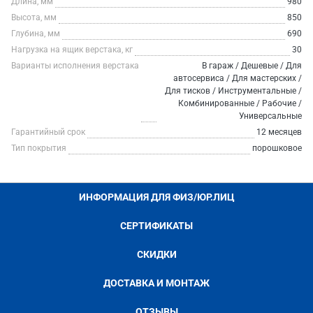
Длина, мм
980
Высота, мм
850
Глубина, мм
690
Нагрузка на ящик верстака, кг
30
Варианты исполнения верстака
В гараж / Дешевые / Для
автосервиса / Для мастерских /
Для тисков / Инструментальные /
Комбинированные / Рабочие /
Универсальные
Гарантийный срок
12 месяцев
Тип покрытия
порошковое
ИНФОРМАЦИЯ ДЛЯ ФИЗ/ЮР.ЛИЦ
СЕРТИФИКАТЫ
СКИДКИ
ДОСТАВКА И МОНТАЖ
ОТЗЫВЫ