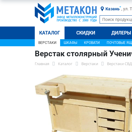
Казань
, ул.
КАТАЛОГ
СКИДКИ
ДИЛЕРЫ
ВЕРСТАКИ
ШКАФЫ
КРОВАТИ
ПОЧТОВЫЕ Я
Верстак столярный Ученич
Главная
Каталог
Верстаки
Верстаки СВД