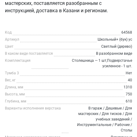
мастерских, поставляется разобранным с
инструкцией, доставка в Казани и регионам.
Код
64568
Артикул
Школьный+ (бук) ус
Цвет
Светлый (дерево)
В каком виде поставляется
В разобранном виде
Комплектация
Столешница — 1 шт,Подверстачье
усиленное - 1 шт.
Тумба 3
Нет
Вес, кг
40
Длина, мм
1310
Высота, мм
750
Глубина, мм
610
Варианты исполнения верстака
В гараж / Дешевые / Для
мастерских / Для тисков / Для
учебных заведений /
Инструментальные / Рабочие /
Столы