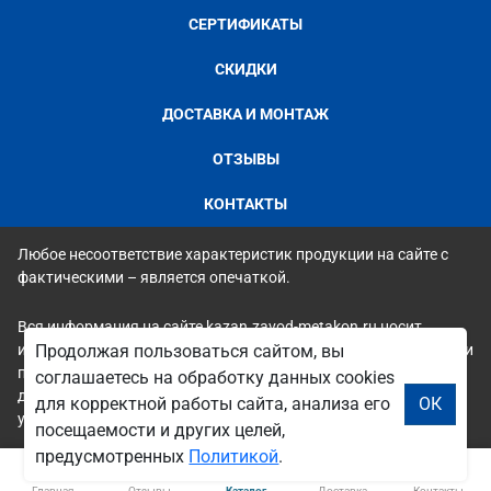
СЕРТИФИКАТЫ
СКИДКИ
ДОСТАВКА И МОНТАЖ
ОТЗЫВЫ
КОНТАКТЫ
Любое несоответствие характеристик продукции на сайте с
фактическими – является опечаткой.
Вся информация на сайте kazan.zavod-metakon.ru носит
исключительно ознакомительный и справочный характер и ни
Продолжая пользоваться сайтом, вы
при каких условиях не является публичной офертой. Всю
соглашаетесь на обработку данных cookies
дополнительную информацию можно узнать по телефонам
для корректной работы сайта, анализа его
ОК
указанным на сайте.
посещаемости и других целей,
предусмотренных
Политикой
.
Главная
Отзывы
Каталог
Доставка
Контакты