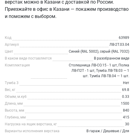
верстак можно в Казани с доставкой по России.
Приезжайте в офис в Казани — покажем производство
и поможем с выбором.
Код
63989
Артикул
ЛВ-2Т.03.04
Цвет
Синий (RAL 5002), серый (RAL 7032)
В каком виде поставляется
В разобранном виде
Комплектация
Столешница ЛВ-СО.15 - 1 шт, Полка
ЛВ-П2Т - 1 шт, Тумба ЛВ-ТВ.03 — 1
шт. Тумба ЛВ-ТВ.04 — 1 шт.
Тумба 3
Нет
Вес, кг
69.8
Объем, м.куб
0.33
Длина, мм
1500
Высота, мм
840
Глубина, мм
415
Нагрузка на ящик верстака, кг
30
Варианты исполнения верстака
В гараж / Дешевые / Для