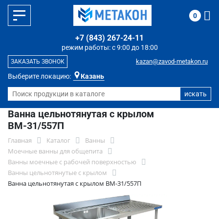
0
+7 (843) 267-24-11
режим работы: с 9:00 до 18:00
kazan@zavod-metakon.ru
ЗАКАЗАТЬ ЗВОНОК
Выберите локацию:
Казань
Ванна цельнотянутая с крылом
ВМ-31/557П
Главная
Каталог
Ванны
Моечные ванны для общепита
Ванны моечные с рабочей поверхностью
Ванны цельнотянутые с крылом
Ванна цельнотянутая с крылом ВМ-31/557П