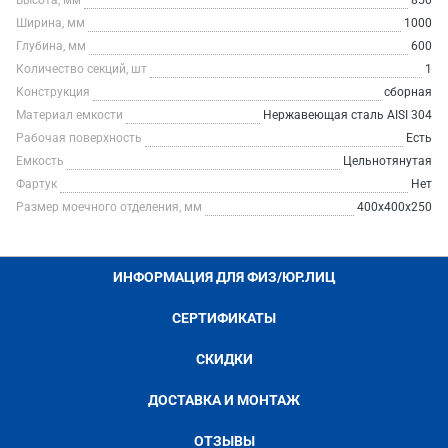
Высота, мм
850
Ширина, мм
1000
Глубина, мм
600
Количество секций, шт
1
Конструкция
сборная
Материал емкости
Нержавеющая сталь AISI 304
Рабочая поверхность
Есть
Емкость
Цельнотянутая
Фартук
Нет
Размер моечного отделения, мм
400х400х250
ИНФОРМАЦИЯ ДЛЯ ФИЗ/ЮР.ЛИЦ
СЕРТИФИКАТЫ
СКИДКИ
ДОСТАВКА И МОНТАЖ
ОТЗЫВЫ