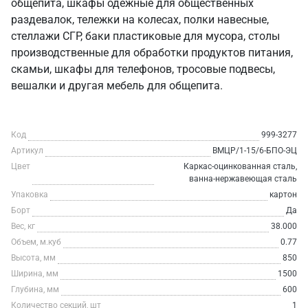
общепита, шкафы одежные для общественных
раздевалок, тележки на колесах, полки навесные,
стеллажи СГР, баки пластиковые для мусора, столы
производственные для обработки продуктов питания,
скамьи, шкафы для телефонов, тросовые подвесы,
вешалки и другая мебель для общепита.
Код
999-3277
Артикул
ВМЦР/1-15/6-БПО-ЭЦ
Цвет
Каркас-оцинкованная сталь,
ванна-нержавеющая сталь
Упаковка
картон
Борт
Да
Вес, кг
38.000
Объем, м.куб
0.77
Высота, мм
850
Ширина, мм
1500
Глубина, мм
600
Количество секций, шт
1