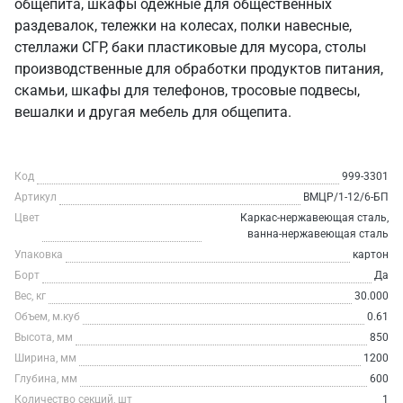
общепита, шкафы одежные для общественных
раздевалок, тележки на колесах, полки навесные,
стеллажи СГР, баки пластиковые для мусора, столы
производственные для обработки продуктов питания,
скамьи, шкафы для телефонов, тросовые подвесы,
вешалки и другая мебель для общепита.
Код
999-3301
Артикул
ВМЦР/1-12/6-БП
Цвет
Каркас-нержавеющая сталь,
ванна-нержавеющая сталь
Упаковка
картон
Борт
Да
Вес, кг
30.000
Объем, м.куб
0.61
Высота, мм
850
Ширина, мм
1200
Глубина, мм
600
Количество секций, шт
1