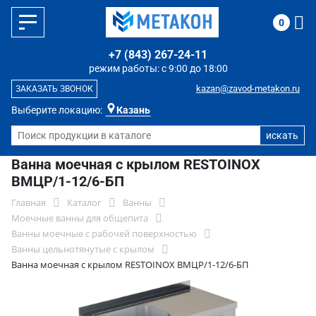
0
+7 (843) 267-24-11
режим работы: с 9:00 до 18:00
kazan@zavod-metakon.ru
ЗАКАЗАТЬ ЗВОНОК
Выберите локацию:
Казань
Ванна моечная с крылом RESTOINOX
ВМЦР/1-12/6-БП
Главная
Каталог
Ванны
Моечные ванны для общепита
Ванны моечные с рабочей поверхностью
Ванны цельнотянутые с крылом
Ванна моечная с крылом RESTOINOX ВМЦР/1-12/6-БП