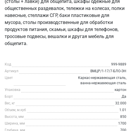
(столы + лавки) для общепита, шкафы одежные для
общественных раздевалок, тележки на колесах, полки
навесные, стеллажи СГР, баки пластиковые для
мусора, столы производственные для обработки
продуктов питания, скамьи, шкафы для телефонов,
тросовые подвесы, вешалки и другая мебель для
общепита.
Код
999-9889
Артикул
ВМЦР/1-17/7-БЛО-ЭН
Цвет
Каркас-нержавеющая сталь,
ванна-нержавеющая сталь
Упаковка
картон
Борт
Да
Вес, кг
32.000
Объем, м.куб
1.01
Высота, мм
850
Ширина, мм
1700
Глубина, мм
700