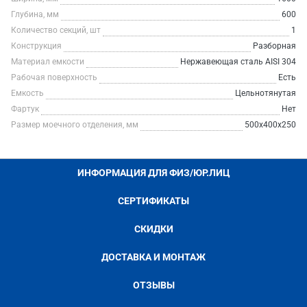
Глубина, мм
600
Количество секций, шт
1
Конструкция
Разборная
Материал емкости
Нержавеющая сталь AISI 304
Рабочая поверхность
Есть
Емкость
Цельнотянутая
Фартук
Нет
Размер моечного отделения, мм
500х400х250
ИНФОРМАЦИЯ ДЛЯ ФИЗ/ЮР.ЛИЦ
СЕРТИФИКАТЫ
СКИДКИ
ДОСТАВКА И МОНТАЖ
ОТЗЫВЫ