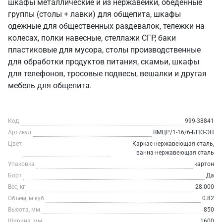
шкафы металлические и из нержавейки, обеденные
группы (столы + лавки) для общепита, шкафы
одежные для общественных раздевалок, тележки на
колесах, полки навесные, стеллажи СГР, баки
пластиковые для мусора, столы производственные
для обработки продуктов питания, скамьи, шкафы
для телефонов, тросовые подвесы, вешалки и другая
мебель для общепита.
Код
999-38841
Артикул
ВМЦР/1-16/6-БПО-ЭН
Цвет
Каркас-нержавеющая сталь,
ванна-нержавеющая сталь
Упаковка
картон
Борт
Да
Вес, кг
28.000
Объем, м.куб
0.82
Высота, мм
850
Ширина, мм
1600