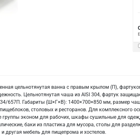
енная цельнотянутая ванна с правым крылом (П), фартуком 
жность. Цельнотянутая чаша из AISI 304, фартук защищае
34/657П. Габариты (Ш×Г×В): 1400×700×850 мм, размер чаши
, пищеблоков, столовых и ресторанов. Для комплексного о
группы эконом для рабочих, шкафы сушильные для одежды
лические, баки из пластика для мусора, столы для раздел
 и другая мебель для пищепрома и хостелов.