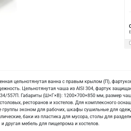
енная цельнотянутая ванна с правым крылом (П), фартуком 
жность. Цельнотянутая чаша из AISI 304, фартук защищае
34/557П. Габариты (Ш×Г×В): 1200×700×850 мм, размер чаши
, столовых, ресторанов и хостелов. Для комплексного осна
группы эконом для рабочих, шкафы сушильные для одежды
лические, баки из пластика для мусора, столы для раздел
 и другая мебель для пищепрома и хостелов.