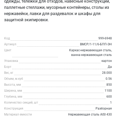
одежды, тележки для отходов, навесные конструкции,
паллетные стеллажи, мусорные контейнеры, столы из
нержавейки, лавки для раздевалок и шкафы для
защитной экипировки.
Код
999-6948
Артикул
ВМСР/1-11/6-БПП-ЭН
Цвет
Каркас-нержавеющая сталь,
ванна-нержавеющая сталь
Упаковка
картон
Борт
Да
Вес, кг
28.000
Объем, м.куб
0.56
Высота, мм
850
Ширина, мм
1100
Глубина, мм
600
Количество секций, шт
1
Конструкция
Разборная
Материал емкости
Нержавеющая сталь AISI 430