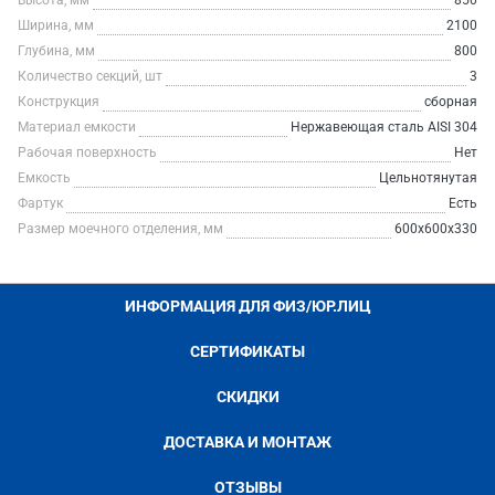
Высота, мм
850
Ширина, мм
2100
Глубина, мм
800
Количество секций, шт
3
Конструкция
сборная
Материал емкости
Нержавеющая сталь AISI 304
Рабочая поверхность
Нет
Емкость
Цельнотянутая
Фартук
Есть
Размер моечного отделения, мм
600х600х330
ИНФОРМАЦИЯ ДЛЯ ФИЗ/ЮР.ЛИЦ
СЕРТИФИКАТЫ
СКИДКИ
ДОСТАВКА И МОНТАЖ
ОТЗЫВЫ