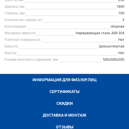
Высота, мм
850
Ширина, мм
1800
Глубина, мм
700
Количество секций, шт
3
Конструкция
сборная
Материал емкости
Нержавеющая сталь AISI 304
Рабочая поверхность
Нет
Емкость
Цельнотянутая
Фартук
Нет
Размер моечного отделения, мм
500х500х300
ИНФОРМАЦИЯ ДЛЯ ФИЗ/ЮР.ЛИЦ
СЕРТИФИКАТЫ
СКИДКИ
ДОСТАВКА И МОНТАЖ
ОТЗЫВЫ