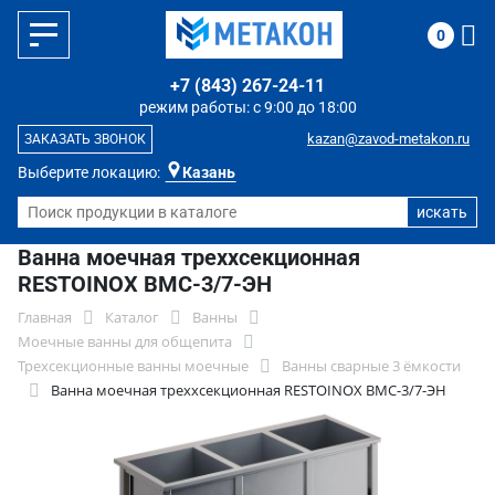
0
+7 (843) 267-24-11
режим работы: с 9:00 до 18:00
kazan@zavod-metakon.ru
ЗАКАЗАТЬ ЗВОНОК
Выберите локацию:
Казань
Ванна моечная треххсекционная
RESTOINOX ВМС-3/7-ЭН
Главная
Каталог
Ванны
Моечные ванны для общепита
Трехсекционные ванны моечные
Ванны сварные 3 ёмкости
Ванна моечная треххсекционная RESTOINOX ВМС-3/7-ЭН