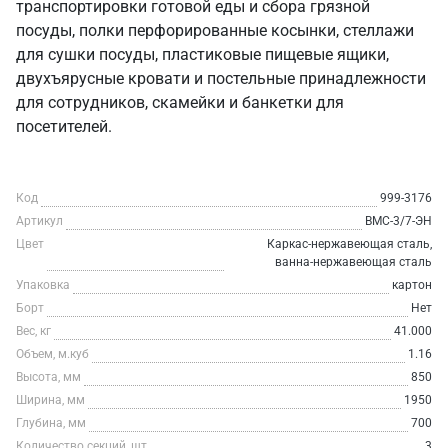
транспортировки готовой еды и сбора грязной
посуды, полки перфорированные косынки, стеллажи
для сушки посуды, пластиковые пищевые ящики,
двухъярусные кровати и постельные принадлежности
для сотрудников, скамейки и банкетки для
посетителей.
Код
999-3176
Артикул
ВМС-3/7-ЭН
Цвет
Каркас-нержавеющая сталь,
ванна-нержавеющая сталь
Упаковка
картон
Борт
Нет
Вес, кг
41.000
Объем, м.куб
1.16
Высота, мм
850
Ширина, мм
1950
Глубина, мм
700
Количество секций, шт
3