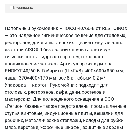
Сравнение
Напольный рукомойник РНОКХГ-40/60-Б от RESTOINOX
— это надежное гигиеническое решение для столовых,
ресторанов, дачи и мастерских. Цельнотянутая чаша
из стали AISI 304 без сварных швов гарантирует
гигиеничность. Гидрозатвор предотвращает
проникновение запахов. Артикул производителя:
РНОКХГ-40/60-Б. Габариты (Ш×Г×В): 400×600×850 мм,
чаша: 370×400×170 мм, вес 8 кг, объем 0,2 м³.
Упаковка — картон. Рукомойник подходит для
столовых, ресторанов, кафе, дачи, хостелов и
мастерских. Для полноценного оснащения в ООО
«Регион Казань» также представлены промышленные
стулья винтовые, индукционные плиты, вешалки для
рабочих, металлические стеллажи, колоды для рубки
мяса, верстаки, жарочные шкафы, защитные экраны