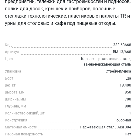
предприятий, тележки для гастроемкостей и подносов,
полки для досок, крышек и приборов, полочные
стеллажи технологические, пластиковые паллеты TR и
урны для столовых и кафе под пищевые отходы.
Код
333-63668
Артикул
ВМ-13/668
Цвет
Каркас-нержавеющая сталь,
ванна-нержавеющая сталь
Упаковка
Стрейч-пленка
Борт
Да
Вес, кг
18.400
Высота, мм
850
Ширина, мм
700
Глубина, мм
800
Количество секций, шт
1
Конструкция
сборная
Материал емкости
Нержавеющая сталь AISI 304
Рабочая поверхность
Нет