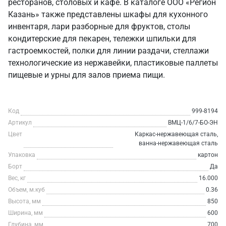
ресторанов, столовых и кафе. В каталоге ООО «Регион
Казань» также представлены шкафы для кухонного
инвентаря, лари разборные для фруктов, столы
кондитерские для пекарен, тележки шпильки для
гастроемкостей, полки для линии раздачи, стеллажи
технологические из нержавейки, пластиковые паллеты
пищевые и урны для залов приема пищи.
Код
999-8194
Артикул
ВМЦ-1/6/7-БО-ЭН
Цвет
Каркас-нержавеющая сталь,
ванна-нержавеющая сталь
Упаковка
картон
Борт
Да
Вес, кг
16.000
Объем, м.куб
0.36
Высота, мм
850
Ширина, мм
600
Глубина, мм
700