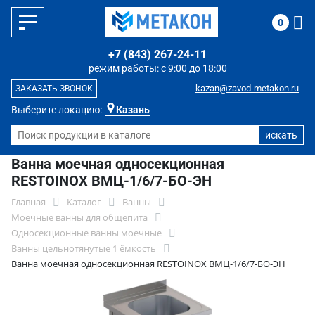
0
+7 (843) 267-24-11
режим работы: с 9:00 до 18:00
kazan@zavod-metakon.ru
ЗАКАЗАТЬ ЗВОНОК
Выберите локацию:
Казань
Ванна моечная односекционная
RESTOINOX ВМЦ-1/6/7-БО-ЭН
Главная
Каталог
Ванны
Моечные ванны для общепита
Односекционные ванны моечные
Ванны цельнотянутые 1 ёмкость
Ванна моечная односекционная RESTOINOX ВМЦ-1/6/7-БО-ЭН