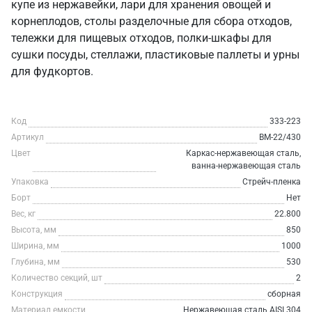
купе из нержавейки, лари для хранения овощей и
корнеплодов, столы разделочные для сбора отходов,
тележки для пищевых отходов, полки-шкафы для
сушки посуды, стеллажи, пластиковые паллеты и урны
для фудкортов.
Код
333-223
Артикул
ВМ-22/430
Цвет
Каркас-нержавеющая сталь,
ванна-нержавеющая сталь
Упаковка
Стрейч-пленка
Борт
Нет
Вес, кг
22.800
Высота, мм
850
Ширина, мм
1000
Глубина, мм
530
Количество секций, шт
2
Конструкция
сборная
Материал емкости
Нержавеющая сталь AISI 304