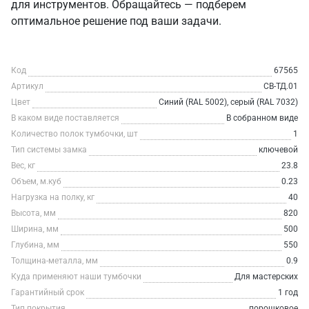
для инструментов. Обращайтесь — подберем
оптимальное решение под ваши задачи.
Код
67565
Артикул
СВ-ТД.01
Цвет
Синий (RAL 5002), серый (RAL 7032)
В каком виде поставляется
В собранном виде
Количество полок тумбочки, шт
1
Тип системы замка
ключевой
Вес, кг
23.8
Объем, м.куб
0.23
Нагрузка на полку, кг
40
Высота, мм
820
Ширина, мм
500
Глубина, мм
550
Толщина-металла, мм
0.9
Куда применяют наши тумбочки
Для мастерских
Гарантийный срок
1 год
Тип покрытия
порошковое