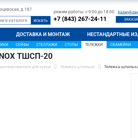
 Тэцевская, д.187
режим работы: с 9:00 до 18:00
kazan@zav
+7 (843) 267-24-11
ЗАКАЗА
ДОСТАВКА И МОНТАЖ
НЕСТАНДАРТНЫЕ ИЗ
ЩИКИ
СЕЙФЫ
СТЕЛЛАЖИ
СТОЛЫ
ТЕЛЕЖКИ
СКАМЕЙКИ
INOX ТШCП-20
иализированные для кухни
Тележки шпильки
Тележка-шпильк