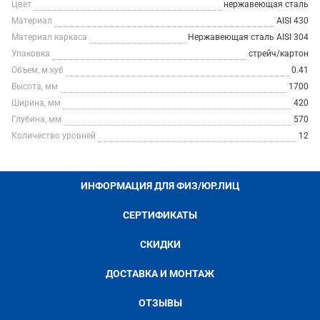
Цвет
нержавеющая сталь
Материал
AISI 430
Материал каркаса
Нержавеющая сталь AISI 304
Упаковка
стрейч/картон
Объем, м.куб
0.41
Высота, мм
1700
Ширина, мм
420
Глубина, мм
570
Количество уровней
12
ИНФОРМАЦИЯ ДЛЯ ФИЗ/ЮР.ЛИЦ
СЕРТИФИКАТЫ
СКИДКИ
ДОСТАВКА И МОНТАЖ
ОТЗЫВЫ