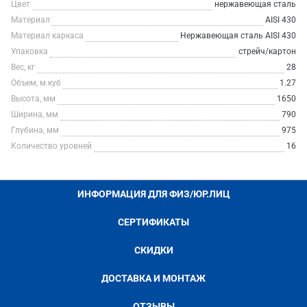
Цвет
нержавеющая сталь
Материал
AISI 430
Материал каркаса
Нержавеющая сталь AISI 430
Упаковка
стрейч/картон
Вес, кг
28
Объем, м.куб
1.27
Высота, мм
1650
Ширина, мм
790
Глубина, мм
975
Количество уровней
16
ИНФОРМАЦИЯ ДЛЯ ФИЗ/ЮР.ЛИЦ
СЕРТИФИКАТЫ
СКИДКИ
ДОСТАВКА И МОНТАЖ
ОТЗЫВЫ