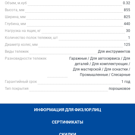
Объем, м.куб
0.32
Высота, мм
855
Ширина, мм
825
Глубина, мм
440
Нагрузка на ящик, кг
30
Количество полок тележки, шт
1
Диаметр колес, мм
125
Виды тележек
Для инструментов
Разновидности тележек
Гаражные / Для автосервиса / Для
деталей / Для комплектующих /
Для мастерской / Для оснастки /
Промышленные / Слесарные
Гарантийный срок
1 год
Тип покрытия
порошковое
ИНФОРМАЦИЯ ДЛЯ ФИЗ/ЮР.ЛИЦ
СЕРТИФИКАТЫ
СКИДКИ