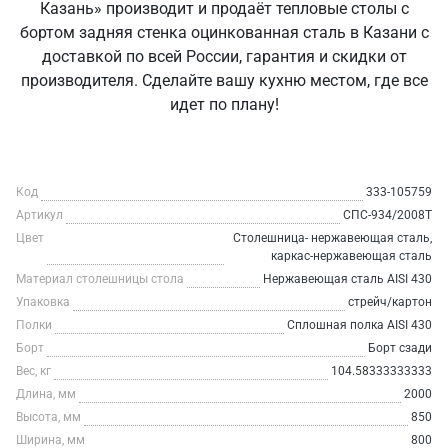
Казань» производит и продаёт тепловые столы с
бортом задняя стенка оцинкованная сталь в Казани с
доставкой по всей России, гарантия и скидки от
производителя. Сделайте вашу кухню местом, где все
идет по плану!
Код
333-105759
Артикул
СПС-934/2008Т
Цвет
Столешница- нержавеющая сталь,
каркас-нержавеющая сталь
Материал столешницы стола
Нержавеющая сталь AISI 430
Упаковка
стрейч/картон
Полки
Сплошная полка AISI 430
Борт
Борт сзади
Вес, кг
104.58333333333
Длина, мм
2000
Высота, мм
850
Ширина, мм
800