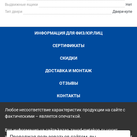
Выдвижные ящики
Нет
Тип двери
Двери-купе
ИНФОРМАЦИЯ ДЛЯ ФИЗ/ЮР.ЛИЦ
СЕРТИФИКАТЫ
СКИДКИ
ДОСТАВКА И МОНТАЖ
ОТЗЫВЫ
КОНТАКТЫ
Любое несоответствие характеристик продукции на сайте с
фактическими – является опечаткой.
Вся информация на сайте kazan.zavod-metakon.ru носит
исключительно ознакомительный и справочный характер и ни
Продолжая пользоваться сайтом, вы