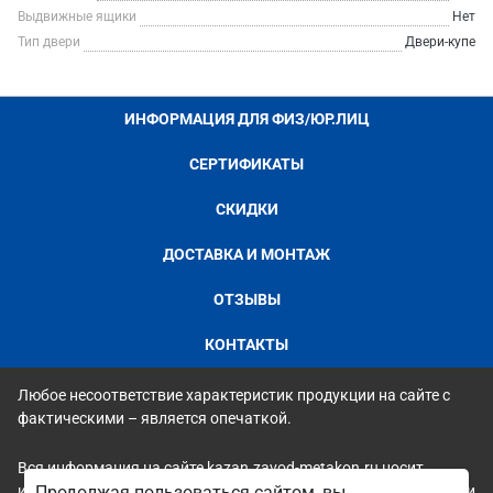
Выдвижные ящики
Нет
Тип двери
Двери-купе
ИНФОРМАЦИЯ ДЛЯ ФИЗ/ЮР.ЛИЦ
СЕРТИФИКАТЫ
СКИДКИ
ДОСТАВКА И МОНТАЖ
ОТЗЫВЫ
КОНТАКТЫ
Любое несоответствие характеристик продукции на сайте с
фактическими – является опечаткой.
Вся информация на сайте kazan.zavod-metakon.ru носит
исключительно ознакомительный и справочный характер и ни
Продолжая пользоваться сайтом, вы