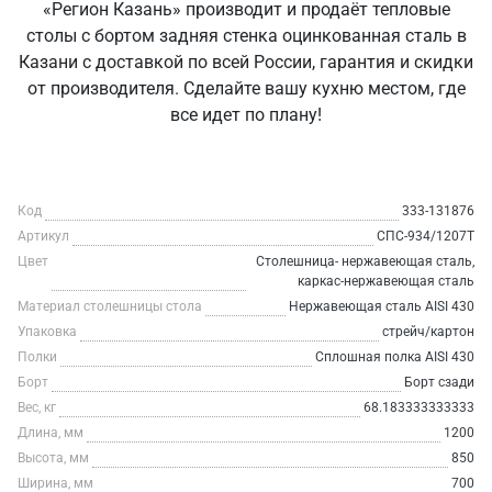
«Регион Казань» производит и продаёт тепловые
столы с бортом задняя стенка оцинкованная сталь в
Казани с доставкой по всей России, гарантия и скидки
от производителя. Сделайте вашу кухню местом, где
все идет по плану!
Код
333-131876
Артикул
СПС-934/1207Т
Цвет
Столешница- нержавеющая сталь,
каркас-нержавеющая сталь
Материал столешницы стола
Нержавеющая сталь AISI 430
Упаковка
стрейч/картон
Полки
Сплошная полка AISI 430
Борт
Борт сзади
Вес, кг
68.183333333333
Длина, мм
1200
Высота, мм
850
Ширина, мм
700