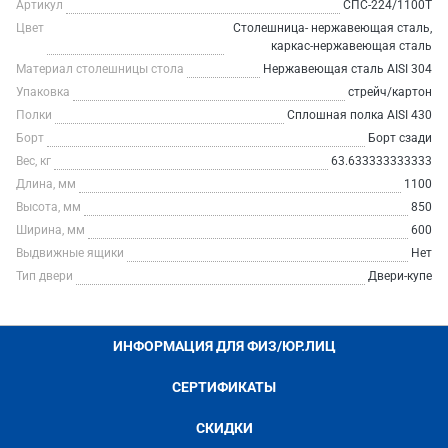
Артикул
СПС-224/1100Т
Цвет
Столешница- нержавеющая сталь,
каркас-нержавеющая сталь
Материал столешницы стола
Нержавеющая сталь AISI 304
Упаковка
стрейч/картон
Полки
Сплошная полка AISI 430
Борт
Борт сзади
Вес, кг
63.633333333333
Длина, мм
1100
Высота, мм
850
Ширина, мм
600
Выдвижные ящики
Нет
Тип двери
Двери-купе
ИНФОРМАЦИЯ ДЛЯ ФИЗ/ЮР.ЛИЦ
СЕРТИФИКАТЫ
СКИДКИ