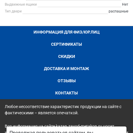
Выдвижные ящики
Нет
Тип двери
распашные
ИНФОРМАЦИЯ ДЛЯ ФИЗ/ЮР.ЛИЦ
СЕРТИФИКАТЫ
СКИДКИ
ДОСТАВКА И МОНТАЖ
ОТЗЫВЫ
КОНТАКТЫ
Любое несоответствие характеристик продукции на сайте с
фактическими – является опечаткой.
Вся информация на сайте kazan.zavod-metakon.ru носит
исключительно ознакомительный и справочный характер и ни
Продолжая пользоваться сайтом, вы