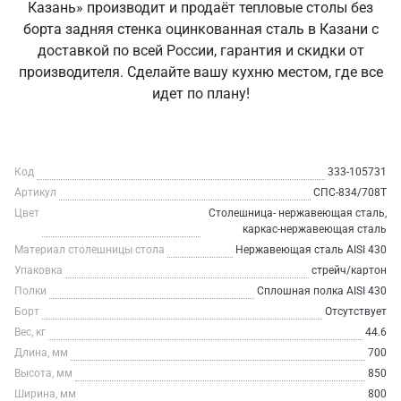
Казань» производит и продаёт тепловые столы без
борта задняя стенка оцинкованная сталь в Казани с
доставкой по всей России, гарантия и скидки от
производителя. Сделайте вашу кухню местом, где все
идет по плану!
Код
333-105731
Артикул
СПС-834/708Т
Цвет
Столешница- нержавеющая сталь,
каркас-нержавеющая сталь
Материал столешницы стола
Нержавеющая сталь AISI 430
Упаковка
стрейч/картон
Полки
Сплошная полка AISI 430
Борт
Отсутствует
Вес, кг
44.6
Длина, мм
700
Высота, мм
850
Ширина, мм
800