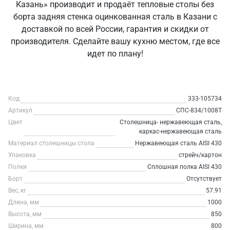
Казань» производит и продаёт тепловые столы без
борта задняя стенка оцинкованная сталь в Казани с
доставкой по всей России, гарантия и скидки от
производителя. Сделайте вашу кухню местом, где все
идет по плану!
Код
333-105734
Артикул
СПС-834/1008Т
Цвет
Столешница- нержавеющая сталь,
каркас-нержавеющая сталь
Материал столешницы стола
Нержавеющая сталь AISI 430
Упаковка
стрейч/картон
Полки
Сплошная полка AISI 430
Борт
Отсутствует
Вес, кг
57.91
Длина, мм
1000
Высота, мм
850
Ширина, мм
800