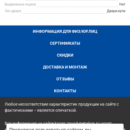
Выдвижные ящики
Нет
Тип двери
Двери-купе
ИНФОРМАЦИЯ ДЛЯ ФИЗ/ЮР.ЛИЦ
СЕРТИФИКАТЫ
СКИДКИ
ДОСТАВКА И МОНТАЖ
ОТЗЫВЫ
КОНТАКТЫ
Любое несоответствие характеристик продукции на сайте с
фактическими – является опечаткой.
Вся информация на сайте kazan.zavod-metakon.ru носит
исключительно ознакомительный и справочный характер и ни
Продолжая пользоваться сайтом, вы