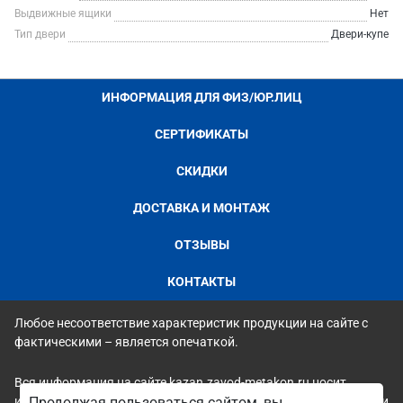
Выдвижные ящики
Нет
Тип двери
Двери-купе
ИНФОРМАЦИЯ ДЛЯ ФИЗ/ЮР.ЛИЦ
СЕРТИФИКАТЫ
СКИДКИ
ДОСТАВКА И МОНТАЖ
ОТЗЫВЫ
КОНТАКТЫ
Любое несоответствие характеристик продукции на сайте с
фактическими – является опечаткой.
Вся информация на сайте kazan.zavod-metakon.ru носит
исключительно ознакомительный и справочный характер и ни
Продолжая пользоваться сайтом, вы