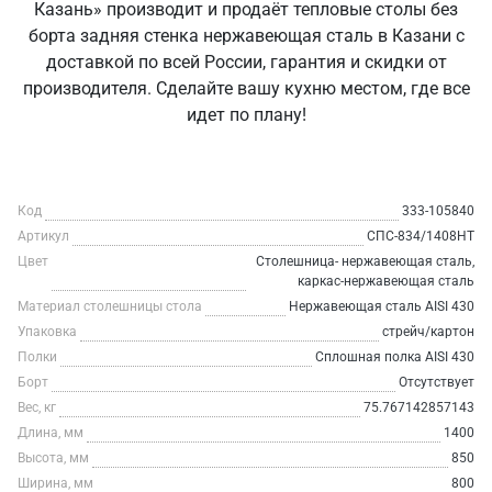
Казань» производит и продаёт тепловые столы без
борта задняя стенка нержавеющая сталь в Казани с
доставкой по всей России, гарантия и скидки от
производителя. Сделайте вашу кухню местом, где все
идет по плану!
Код
333-105840
Артикул
СПС-834/1408НТ
Цвет
Столешница- нержавеющая сталь,
каркас-нержавеющая сталь
Материал столешницы стола
Нержавеющая сталь AISI 430
Упаковка
стрейч/картон
Полки
Сплошная полка AISI 430
Борт
Отсутствует
Вес, кг
75.767142857143
Длина, мм
1400
Высота, мм
850
Ширина, мм
800