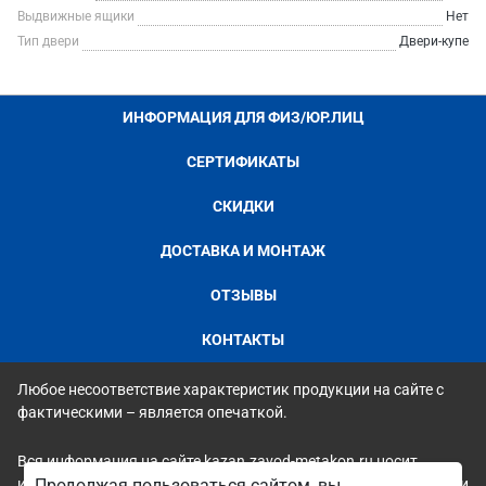
Выдвижные ящики
Нет
Тип двери
Двери-купе
ИНФОРМАЦИЯ ДЛЯ ФИЗ/ЮР.ЛИЦ
СЕРТИФИКАТЫ
СКИДКИ
ДОСТАВКА И МОНТАЖ
ОТЗЫВЫ
КОНТАКТЫ
Любое несоответствие характеристик продукции на сайте с
фактическими – является опечаткой.
Вся информация на сайте kazan.zavod-metakon.ru носит
исключительно ознакомительный и справочный характер и ни
Продолжая пользоваться сайтом, вы