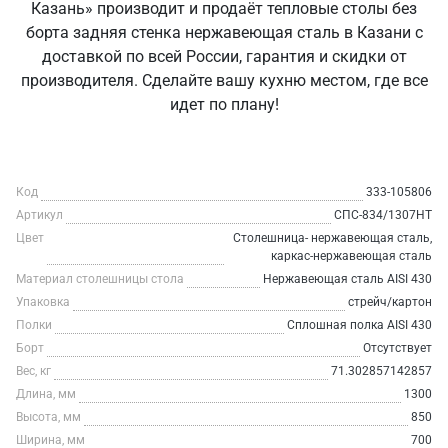
Казань» производит и продаёт тепловые столы без
борта задняя стенка нержавеющая сталь в Казани с
доставкой по всей России, гарантия и скидки от
производителя. Сделайте вашу кухню местом, где все
идет по плану!
Код
333-105806
Артикул
СПС-834/1307НТ
Цвет
Столешница- нержавеющая сталь,
каркас-нержавеющая сталь
Материал столешницы стола
Нержавеющая сталь AISI 430
Упаковка
стрейч/картон
Полки
Сплошная полка AISI 430
Борт
Отсутствует
Вес, кг
71.302857142857
Длина, мм
1300
Высота, мм
850
Ширина, мм
700