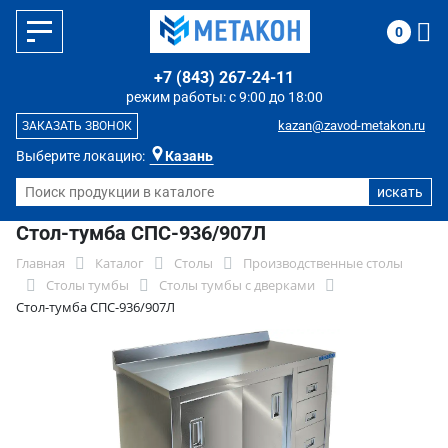
0
+7 (843) 267-24-11
режим работы: с 9:00 до 18:00
kazan@zavod-metakon.ru
ЗАКАЗАТЬ ЗВОНОК
Выберите локацию:
Казань
Стол-тумба СПС-936/907Л
Главная
Каталог
Столы
Производственные столы
Столы тумбы
Столы тумбы с дверками
Стол-тумба СПС-936/907Л