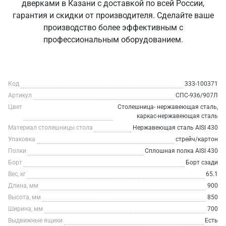
дверками в Казани с доставкой по всей России,
гарантия и скидки от производителя. Сделайте ваше
производство более эффективным с
профессиональным оборудованием.
Код
333-100371
Артикул
СПС-936/907Л
Цвет
Столешница- нержавеющая сталь,
каркас-нержавеющая сталь
Материал столешницы стола
Нержавеющая сталь AISI 430
Упаковка
стрейч/картон
Полки
Сплошная полка AISI 430
Борт
Борт сзади
Вес, кг
65.1
Длина, мм
900
Высота, мм
850
Ширина, мм
700
Выдвижные ящики
Есть