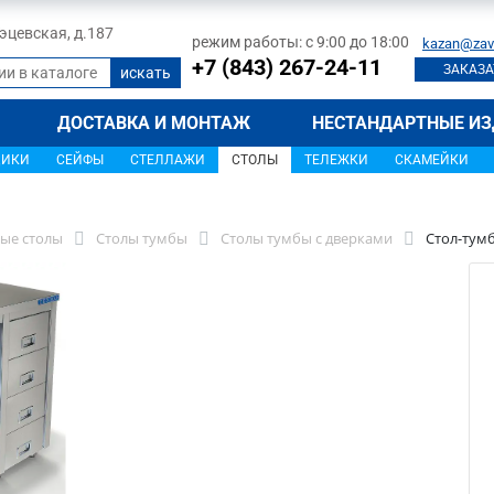
 Тэцевская, д.187
режим работы: с 9:00 до 18:00
kazan@zav
+7 (843) 267-24-11
ЗАКАЗА
ДОСТАВКА И МОНТАЖ
НЕСТАНДАРТНЫЕ ИЗ
ЩИКИ
СЕЙФЫ
СТЕЛЛАЖИ
СТОЛЫ
ТЕЛЕЖКИ
СКАМЕЙКИ
П
ые столы
Столы тумбы
Столы тумбы с дверками
Стол-тум