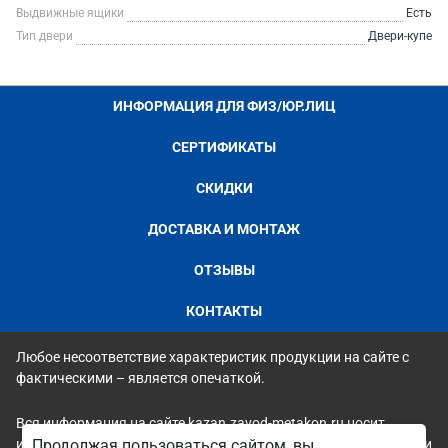
Выдвижные ящики
Есть
Тип двери
Двери-купе
ИНФОРМАЦИЯ ДЛЯ ФИЗ/ЮР.ЛИЦ
СЕРТИФИКАТЫ
СКИДКИ
ДОСТАВКА И МОНТАЖ
ОТЗЫВЫ
КОНТАКТЫ
Любое несоответствие характеристик продукции на сайте с
фактическими – является опечаткой.
Вся информация на сайте kazan.zavod-metakon.ru носит
исключительно ознакомительный и справочный характер и ни
Продолжая пользоваться сайтом, вы