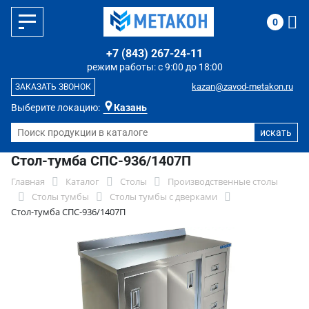
0
+7 (843) 267-24-11
режим работы: с 9:00 до 18:00
kazan@zavod-metakon.ru
ЗАКАЗАТЬ ЗВОНОК
Выберите локацию:
Казань
Стол-тумба СПС-936/1407П
Главная
Каталог
Столы
Производственные столы
Столы тумбы
Столы тумбы с дверками
Стол-тумба СПС-936/1407П