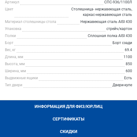
Артикул
СПС-936/1100Л
Цвет
Столешница- нержавеющая сталь,
каркас-нержавеющая сталь
Материал столешницы стола
Нержавеющая сталь AISI 430
Упаковка
стрейч/картон
Полки
Сплошная полка AISI 430
Борт
Борт сзади
Вес, кг
69.4
Длина, мм
1100
Высота, мм
850
Ширина, мм
600
Выдвижные ящики
Есть
Тип двери
Двери-купе
ИНФОРМАЦИЯ ДЛЯ ФИЗ/ЮР.ЛИЦ
СЕРТИФИКАТЫ
СКИДКИ