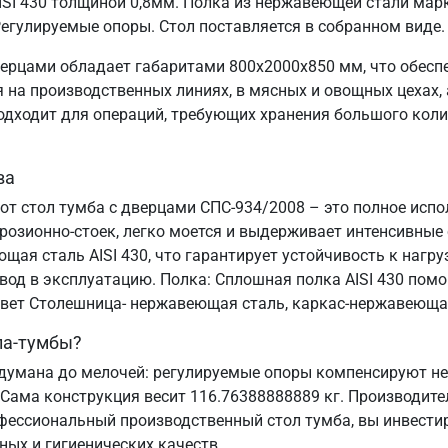
SI 430 толщиной 0,8мм. Полка из нержавеющей стали марк
егулируемые опоры. Стол поставляется в собранном виде.
ерцами обладает габаритами 800х2000х850 мм, что обесп
на производственных линиях, в мясных и овощных цехах, а
подходит для операций, требующих хранения большого коли
ва
от стол тумба с дверцами СПС-934/2008 – это полное исп
озионно-стоек, легко моется и выдерживает интенсивные
ая сталь AISI 430, что гарантирует устойчивость к нагруз
ввод в эксплуатацию. Полка: Сплошная полка AISI 430 пом
 Цвет Столешница- нержавеющая сталь, каркас-нержавеюща
ла-тумбы?
думана до мелочей: регулируемые опоры компенсируют нер
 Сама конструкция весит 116.76388888889 кг. Производите
офессиональный производственный стол тумба, вы инвестир
ных и гигиенических качеств.