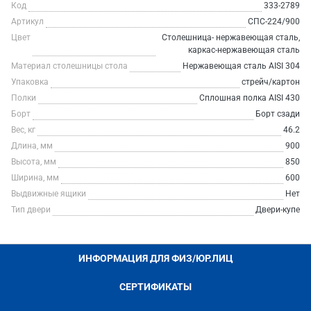
Код
333-2789
Артикул
СПС-224/900
Цвет
Столешница- нержавеющая сталь,
каркас-нержавеющая сталь
Материал столешницы стола
Нержавеющая сталь AISI 304
Упаковка
стрейч/картон
Полки
Сплошная полка AISI 430
Борт
Борт сзади
Вес, кг
46.2
Длина, мм
900
Высота, мм
850
Ширина, мм
600
Выдвижные ящики
Нет
Тип двери
Двери-купе
ИНФОРМАЦИЯ ДЛЯ ФИЗ/ЮР.ЛИЦ
СЕРТИФИКАТЫ