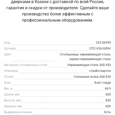
дверками в Казани с доставкой по всей России,
гарантия и скидки от производителя. Сделайте ваше
производство более эффективным с
профессиональным оборудованием.
Код
333-56399
Артикул
СПС-936/600Н
Цвет
Столешница- нержавеющая сталь,
каркас-нержавеющая сталь
Материал столешницы стола
Нержавеющая сталь AISI 430
Упаковка
стрейч/картон
Полки
Сплошная полка AISI 430
Борт
Борт сзади
Вес, кг
44.9
Длина, мм
600
Высота, мм
850
Ширина, мм
600
Выдвижные ящики
Есть