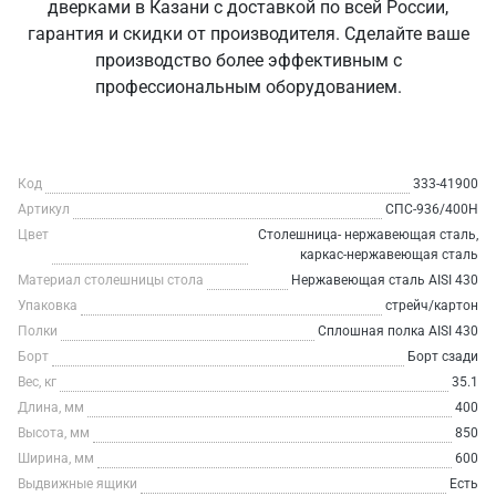
дверками в Казани с доставкой по всей России,
гарантия и скидки от производителя. Сделайте ваше
производство более эффективным с
профессиональным оборудованием.
Код
333-41900
Артикул
СПС-936/400Н
Цвет
Столешница- нержавеющая сталь,
каркас-нержавеющая сталь
Материал столешницы стола
Нержавеющая сталь AISI 430
Упаковка
стрейч/картон
Полки
Сплошная полка AISI 430
Борт
Борт сзади
Вес, кг
35.1
Длина, мм
400
Высота, мм
850
Ширина, мм
600
Выдвижные ящики
Есть