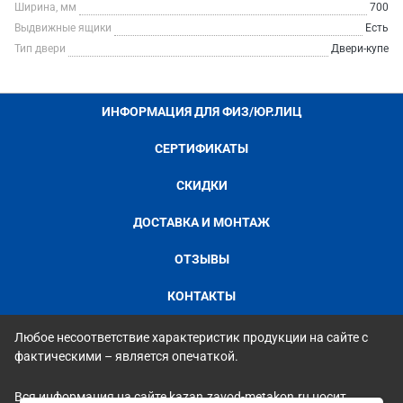
Ширина, мм
700
Выдвижные ящики
Есть
Тип двери
Двери-купе
ИНФОРМАЦИЯ ДЛЯ ФИЗ/ЮР.ЛИЦ
СЕРТИФИКАТЫ
СКИДКИ
ДОСТАВКА И МОНТАЖ
ОТЗЫВЫ
КОНТАКТЫ
Любое несоответствие характеристик продукции на сайте с
фактическими – является опечаткой.
Вся информация на сайте kazan.zavod-metakon.ru носит