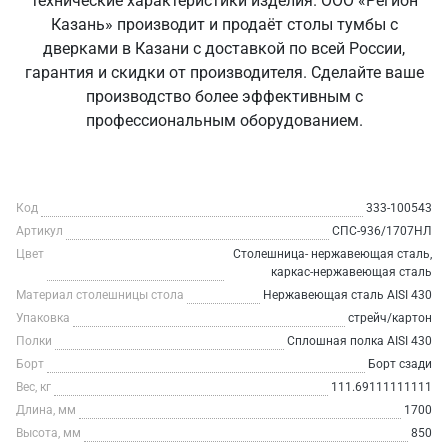
технические характеристики изделия. ООО «Регион
Казань» производит и продаёт столы тумбы с
дверками в Казани с доставкой по всей России,
гарантия и скидки от производителя. Сделайте ваше
производство более эффективным с
профессиональным оборудованием.
Код
333-100543
Артикул
СПС-936/1707НЛ
Цвет
Столешница- нержавеющая сталь,
каркас-нержавеющая сталь
Материал столешницы стола
Нержавеющая сталь AISI 430
Упаковка
стрейч/картон
Полки
Сплошная полка AISI 430
Борт
Борт сзади
Вес, кг
111.69111111111
Длина, мм
1700
Высота, мм
850